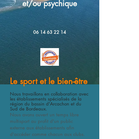
et/ou psychique
06 14 63 22 14
Le sport et le bien-être
Nous travaillons en collaboration avec
les établissements spécialisés de la
région du bassin d'Arcachon et du
Sud de Bordeaux.
Nous avons ouvert un temps libre
multisport au profit d'un public
externe aux établissements afin
d'accéder comme chacun aux clubs.