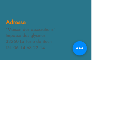
Adresse
"Maison des associations"
Impasse des glycines
33260 La Teste de Buch
Tél.
06 14 63 22 14
Nous suivre