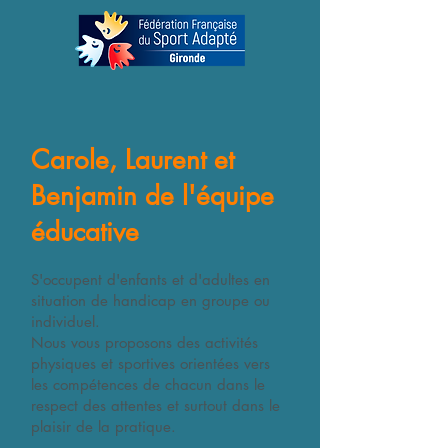
Carole, Laurent et
Benjamin de l'équipe
éducative
S'occupent d'enfants et d'adultes en
situation de handicap en groupe ou
individuel.
Nous vous proposons des activités
physiques et sportives orientées vers
les compétences de chacun dans le
respect des attentes et surtout dans le
plaisir de la pratique.